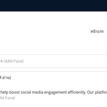
หน้าแรก
>
SMM Panel
4 อ่าน)
help boost social media engagement efficiently. Our platfo
M Panel