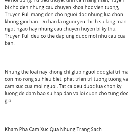
ve noi dung. Tu tieu thuyet tinh cam lang man, huyen
bi cho den nhung cau chuyen khoa hoc vien tuong,
Truyen Full mang den cho nguoi doc nhung lua chon
khong gioi han. Du ban la nguoi yeu thich su lang man
ngot ngao hay nhung cau chuyen huyen bi ky thu,
Truyen Full deu co the dap ung duoc moi nhu cau cua
ban.
Nhung the loai nay khong chi giup nguoi doc giai tri ma
con mo rong su hieu biet, phat trien tri tuong tuong va
cam xuc cua moi nguoi. Tat ca deu duoc lua chon ky
luong de dam bao su hap dan va loi cuon cho tung doc
gia.
Kham Pha Cam Xuc Qua Nhung Trang Sach