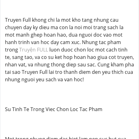
Truyen Full khong chi la mot kho tang nhung cau
chuyen day ky dieu ma con la noi moi trang sach la
mot manh ghep hoan hao, dua nguoi doc vao mot
hanh trinh van hoc day cam xuc. Nhung tac pham
trong
Truyện FULL
luon duoc chon loc mot cach tinh
te, sang tao, va co su ket hop hoan hao giua cot truyen,
nhan vat, va nhung thong diep sau sac. Cung kham pha
tai sao Truyen Full lai tro thanh diem den yeu thich cua
nhung nguoi yeu sach va van hoc!
Su Tinh Te Trong Viec Chon Loc Tac Pham