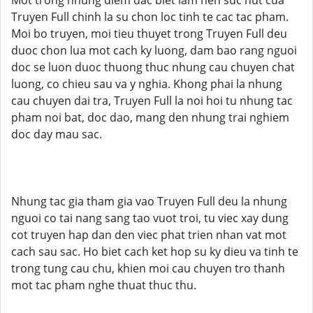
Mot trong nhung diem dac biet lam nen suc hut cua
Truyen Full chinh la su chon loc tinh te cac tac pham.
Moi bo truyen, moi tieu thuyet trong Truyen Full deu
duoc chon lua mot cach ky luong, dam bao rang nguoi
doc se luon duoc thuong thuc nhung cau chuyen chat
luong, co chieu sau va y nghia. Khong phai la nhung
cau chuyen dai tra, Truyen Full la noi hoi tu nhung tac
pham noi bat, doc dao, mang den nhung trai nghiem
doc day mau sac.
Nhung tac gia tham gia vao Truyen Full deu la nhung
nguoi co tai nang sang tao vuot troi, tu viec xay dung
cot truyen hap dan den viec phat trien nhan vat mot
cach sau sac. Ho biet cach ket hop su ky dieu va tinh te
trong tung cau chu, khien moi cau chuyen tro thanh
mot tac pham nghe thuat thuc thu.