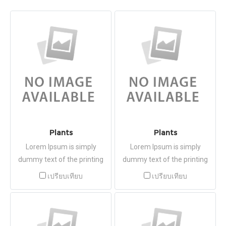
Plants
Plants
Lorem Ipsum is simply
Lorem Ipsum is simply
dummy text of the printing
dummy text of the printing
and typesetting industry.
and typesetting industry.
เปรียบเทียบ
เปรียบเทียบ
Lorem Ipsum has been the
Lorem Ipsum has been the
industry's standard dummy
industry's standard dummy
text ever since the 1500s,
text ever since the 1500s,
when an unknown printer
when an unknown printer