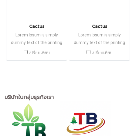
Cactus
Cactus
Lorem Ipsum is simply
Lorem Ipsum is simply
dummy text of the printing
dummy text of the printing
and typesetting industry.
and typesetting industry.
เปรียบเทียบ
เปรียบเทียบ
Lorem Ipsum has been the
Lorem Ipsum has been the
industry's standard dummy
industry's standard dummy
text ever since the 1500s,
text ever since the 1500s,
when an unknown printer
when an unknown printer
took a galley of type and
took a galley of type and
บริษัทในกลุ่มธุรกิจเรา
scrambled it to make a type
scrambled it to make a type
specimen book.
specimen book.