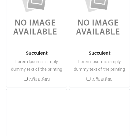
took a galley of type and
took a galley of type and
scrambled it to make a type
scrambled it to make a type
specimen book.
specimen book.
Succulent
Succulent
Lorem Ipsum is simply
Lorem Ipsum is simply
dummy text of the printing
dummy text of the printing
and typesetting industry.
and typesetting industry.
เปรียบเทียบ
เปรียบเทียบ
Lorem Ipsum has been the
Lorem Ipsum has been the
industry's standard dummy
industry's standard dummy
text ever since the 1500s,
text ever since the 1500s,
when an unknown printer
when an unknown printer
took a galley of type and
took a galley of type and
scrambled it to make a type
scrambled it to make a type
specimen book.
specimen book.