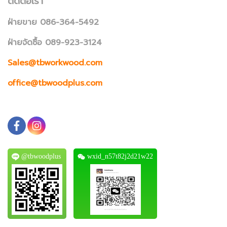
ติดต่อเรา
ฝ่ายขาย 086-364-5492
ฝ่ายจัดซื้อ 089-923-3124
Sales@tbworkwood.com
office@tbwoodplus.com
@tbwoodplus
wxid_n57t82j2d21w22