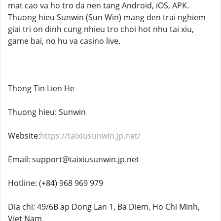
mat cao va ho tro da nen tang Android, iOS, APK.
Thuong hieu Sunwin (Sun Win) mang den trai nghiem
giai tri on dinh cung nhieu tro choi hot nhu tai xiu,
game bai, no hu va casino live.
Thong Tin Lien He
Thuong hieu: Sunwin
Website:
https://taixiusunwin.jp.net/
Email: support@taixiusunwin.jp.net
Hotline: (+84) 968 969 979
Dia chi: 49/6B ap Dong Lan 1, Ba Diem, Ho Chi Minh,
Viet Nam