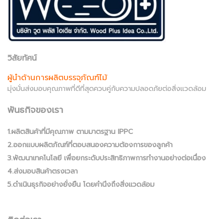
วิสัยทัศน์
ผู้นำด้านการผลิตบรรจุภัณฑ์ไม้
มุ่งมั่นส่งมอบคุณภาพที่ดีที่สุดควบคู่กับความปลอดภัยต่อสิ่งแวดล้อม
พันธกิจของเรา
1.ผลิตสินค้าที่มีคุณภาพ ตามมาตรฐาน IPPC
2.ออกแบบผลิตภัณฑ์ที่ตอบสนองความต้องการของลูกค้า
3.พัฒนาเทคโนโลยี เพื่อยกระดับประสิทธิภาพการทำงานอย่างต่อเนื่อง
4.ส่งมอบสินค้าตรงเวลา
5.ดำเนินธุรกิจอย่างยั่งยืน โดยคำนึงถึงสิ่งแวดล้อม