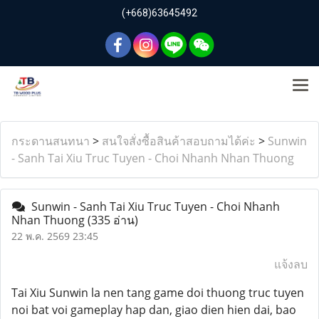
(+668)63645492
กระดานสนทนา
>
สนใจสั่งซื้อสินค้าสอบถามได้ค่ะ
>
Sunwin
- Sanh Tai Xiu Truc Tuyen - Choi Nhanh Nhan Thuong
Sunwin - Sanh Tai Xiu Truc Tuyen - Choi Nhanh
Nhan Thuong
(335 อ่าน)
22 พ.ค. 2569 23:45
แจ้งลบ
Tai Xiu Sunwin la nen tang game doi thuong truc tuyen
noi bat voi gameplay hap dan, giao dien hien dai, bao