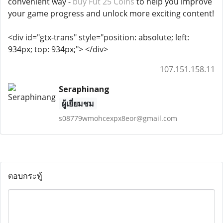
convenient way -
buy Fut 25 Coins
to help you improve
your game progress and unlock more exciting content!
<div id="gtx-trans" style="position: absolute; left:
934px; top: 934px;"> </div>
107.151.158.11
Seraphinang
ผู้เยี่ยมชม
s08779wmohcexpx8eor@gmail.com
ตอบกระทู้