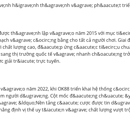
ve;nh h&igrave;nh th&agrave;nh v&agrave; ph&aacute;t tri
ược th&agrave;nh lập v&agrave;o năm 2015 với mục ti&ecir
ạch v&agrave; c&ocirc;ng bằng cho tất cả người chơi. Giai
i chất lượng cao, đ&aacute;p ứng c&aacute;c ti&ecirc;u ch
 sang thị trường quốc tế v&agrave; nhanh ch&oacute;ng tr
ực giải tr&iacute; trực tuyến.
v&agrave;o năm 2022, khi OK88 triển khai hệ thống c&ocirc
iệm người d&ugrave;ng. Cột mốc đ&aacute;ng ch&uacute; &y
&agrave; &ldquo;Nền tảng c&aacute; cược được tin d&ugrav
ẳng định vị thế uy t&iacute;n v&agrave; chất lượng vượt trộ