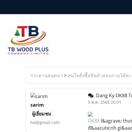
กระดานสนทนา
>
สนใจสั่งซื้อสินค้าสอบถามได้ค่ะ
Dang Ky OK88 Tr
9 ต.ค. 2568 20:01
sarim
ผู้เยี่ยมชม
OK88
l&agrave; thươ
hd@gmail.com
đ&aacute;nh gi&aacu