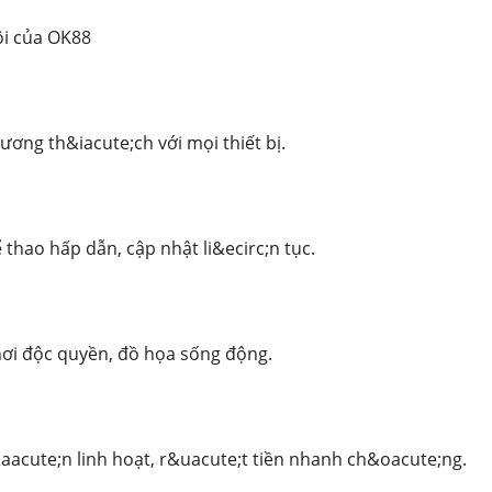
i của OK88
tương th&iacute;ch với mọi thiết bị.
 thao hấp dẫn, cập nhật li&ecirc;n tục.
hơi độc quyền, đồ họa sống động.
acute;n linh hoạt, r&uacute;t tiền nhanh ch&oacute;ng.