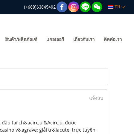
(+668)63645492
TH
สินค้า/ผลิตภัณฑ์
แกลเลอรี
เกี่ยวกับเรา
ติดต่อเรา
แจ้งลบ
đầu tại ch&acirc;u &Acirc;u, được
ino v&agrave; giải tr&iacute; trực tuyến.