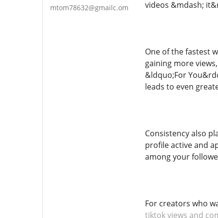
videos &mdash; it&r
mtom78632@gmailc.om
One of the fastest 
gaining more views,
&ldquo;For You&rdq
leads to even great
Consistency also pla
profile active and a
among your followe
For creators who wan
tiktok views and c