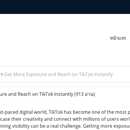
หน้าแรก
>
Get More Exposure and Reach on TikTok Instantly
re and Reach on TikTok Instantly
(913 อ่าน)
st-paced digital world, TikTok has become one of the most p
ase their creativity and connect with millions of users wo
ning visibility can be a real challenge. Getting more expos