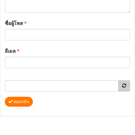
ชื่อผู้โพส
*
อีเมล
*
ตอบกลับ