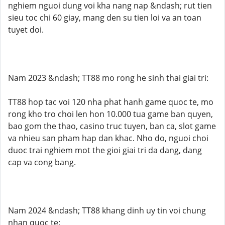
nghiem nguoi dung voi kha nang nap &ndash; rut tien
sieu toc chi 60 giay, mang den su tien loi va an toan
tuyet doi.
Nam 2023 &ndash; TT88 mo rong he sinh thai giai tri:
TT88 hop tac voi 120 nha phat hanh game quoc te, mo
rong kho tro choi len hon 10.000 tua game ban quyen,
bao gom the thao, casino truc tuyen, ban ca, slot game
va nhieu san pham hap dan khac. Nho do, nguoi choi
duoc trai nghiem mot the gioi giai tri da dang, dang
cap va cong bang.
Nam 2024 &ndash; TT88 khang dinh uy tin voi chung
nhan quoc te: