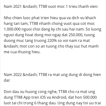
Nam 2021 &ndash; TT88 vuot moc 1 trieu thanh vien:
Nho chien luoc phat trien hieu qua va dich vu khach
hang tan tam, TT88 nhanh chong vuot qua cot moc
1.000.000 nguoi choi dang ky chi sau hai nam. So luong
nguoi dung hoat dong moi ngay dat 250.000, tuong
duong muc tang truong 220% so voi nam ra mat
&ndash; mot con so an tuong cho thay suc hut manh
me cua thuong hieu.
Nam 2022 &ndash; TT88 ra mat ung dung di dong hien
dai:
Don dau xu huong cong nghe, TT88 cho ra mat ung
dung TT88 App tren iOS va Android, dat hon 500.000
luot tai chi trong 6 thang dau. Ung dung nay toi uu trai