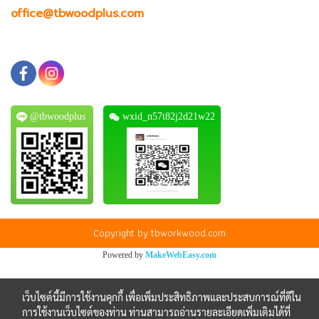
office@tbwoodplus.com
@tbwoodplus
wxid_n57t82j2d21w22
Copyright by tbworkwood.com
Powered by
MakeWebEasy.com
เว็บไซต์นี้มีการใช้งานคุกกี้ เพื่อเพิ่มประสิทธิภาพและประสบการณ์ที่ดีใน
การใช้งานเว็บไซต์ของท่าน ท่านสามารถอ่านรายละเอียดเพิ่มเติมได้ที่