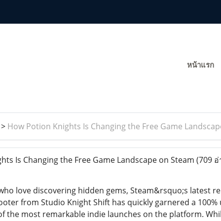
หน้าแรก
>
How Potion Knights Is Changing the Free Game Landsca
hts Is Changing the Free Game Landscape on Steam
(709 อ่
ho love discovering hidden gems, Steam&rsquo;s latest rele
hooter from Studio Knight Shift has quickly garnered a 100% 
 of the most remarkable indie launches on the platform. Whil