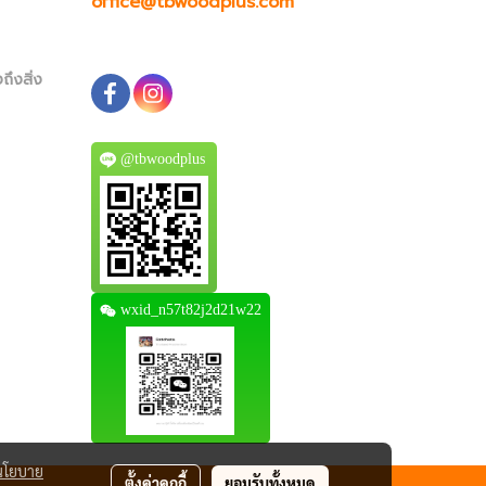
office@tbwoodplus.com
ถึงสิ่ง
@tbwoodplus
wxid_n57t82j2d21w22
นโยบาย
ตั้งค่าคุกกี้
ยอมรับทั้งหมด