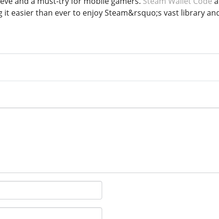
eve and a must-try for mobile gamers.
Steam Wallet Code
a
 it easier than ever to enjoy Steam&rsquo;s vast library an