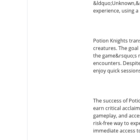
&ldquo;Unknown,&rdq
experience, using a
Potion Knights tran
creatures. The goal 
the game&rsquo;s me
encounters. Despite
enjoy quick session
The success of Potio
earn critical acclai
gameplay, and acces
risk-free way to ex
immediate access to