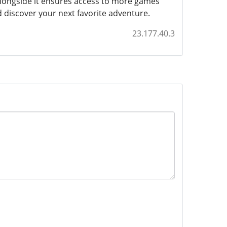
longside it ensures access to more games
d discover your next favorite adventure.
23.177.40.3