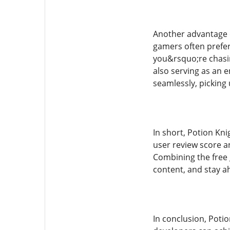
Another advantage o
gamers often prefer 
you&rsquo;re chasin
also serving as an 
seamlessly, picking
In short, Potion Kn
user review score an
Combining the free g
content, and stay a
In conclusion, Poti