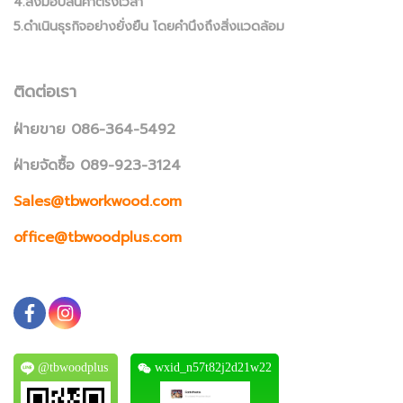
4.ส่งมอบสินค้าตรงเวลา
5.ดำเนินธุรกิจอย่างยั่งยืน โดยคำนึงถึงสิ่งแวดล้อม
ติดต่อเรา
ฝ่ายขาย 086-364-5492
ฝ่ายจัดซื้อ 089-923-3124
Sales@tbworkwood.com
office@tbwoodplus.com
@tbwoodplus
wxid_n57t82j2d21w22