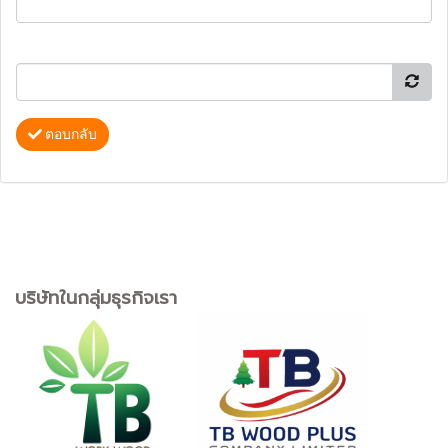
ตอบกลับ
บริษัทในกลุ่มธุรกิจเรา