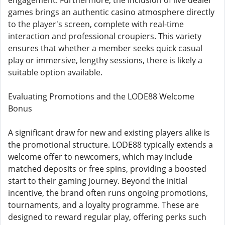
engagement. Furthermore, the inclusion of live dealer
games brings an authentic casino atmosphere directly
to the player's screen, complete with real-time
interaction and professional croupiers. This variety
ensures that whether a member seeks quick casual
play or immersive, lengthy sessions, there is likely a
suitable option available.
Evaluating Promotions and the LODE88 Welcome
Bonus
A significant draw for new and existing players alike is
the promotional structure. LODE88 typically extends a
welcome offer to newcomers, which may include
matched deposits or free spins, providing a boosted
start to their gaming journey. Beyond the initial
incentive, the brand often runs ongoing promotions,
tournaments, and a loyalty programme. These are
designed to reward regular play, offering perks such