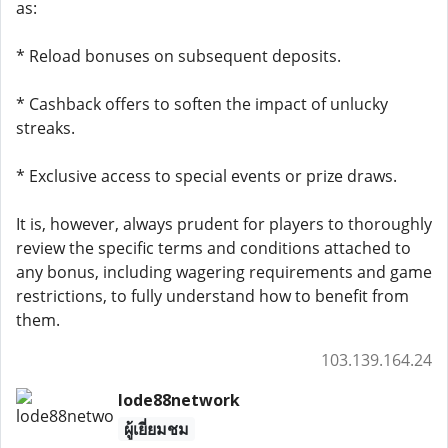
as:
* Reload bonuses on subsequent deposits.
* Cashback offers to soften the impact of unlucky
streaks.
* Exclusive access to special events or prize draws.
It is, however, always prudent for players to thoroughly
review the specific terms and conditions attached to
any bonus, including wagering requirements and game
restrictions, to fully understand how to benefit from
them.
103.139.164.24
lode88network
ผู้เยี่ยมชม