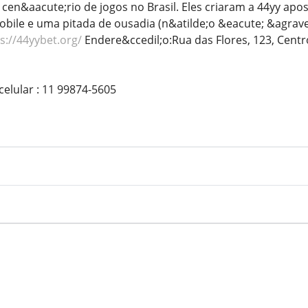
 cen&aacute;rio de jogos no Brasil. Eles criaram a 44yy ap
obile e uma pitada de ousadia (n&atilde;o &eacute; &agrav
s://44yybet.org/
Endere&ccedil;o:Rua das Flores, 123, Centr
elular : 11 99874-5605