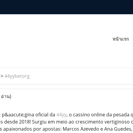
หน้าแรก
>
44yybetorg
 อ่าน)
p&aacute;gina oficial da
44yy
, o cassino online da pesada
os desde 2018! Surgiu em meio ao crescimento vertiginoso d
 apaixonados por apostas: Marcos Azevedo e Ana Guedes,