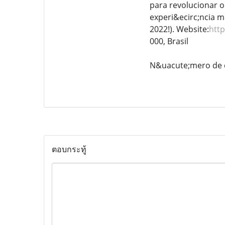
para revolucionar o
experi&ecirc;ncia m
2022!). Website:
http
000, Brasil
N&uacute;mero de c
ตอบกระทู้