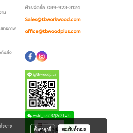
ฝ่ายจัดซื้อ 089-923-3124
วาม
Sales@tbworkwood.com
ะสิทธิภาพ
office@tbwoodplus.com
ถึงสิ่ง
@tbwoodplus
wxid_n57t82j2d21w22
นโยบาย
ตั้งค่าคุกกี้
ยอมรับทั้งหมด