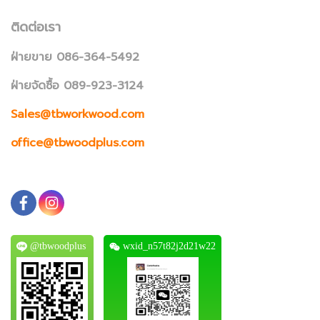
ติดต่อเรา
ฝ่ายขาย 086-364-5492
ฝ่ายจัดซื้อ 089-923-3124
Sales@tbworkwood.com
office@tbwoodplus.com
@tbwoodplus
wxid_n57t82j2d21w22