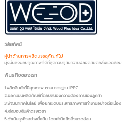
วิสัยทัศน์
ผู้นำด้านการผลิตบรรจุภัณฑ์ไม้
มุ่งมั่นส่งมอบคุณภาพที่ดีที่สุดควบคู่กับความปลอดภัยต่อสิ่งแวดล้อม
พันธกิจของเรา
1.ผลิตสินค้าที่มีคุณภาพ ตามมาตรฐาน IPPC
2.ออกแบบผลิตภัณฑ์ที่ตอบสนองความต้องการของลูกค้า
3.พัฒนาเทคโนโลยี เพื่อยกระดับประสิทธิภาพการทำงานอย่างต่อเนื่อง
4.ส่งมอบสินค้าตรงเวลา
5.ดำเนินธุรกิจอย่างยั่งยืน โดยคำนึงถึงสิ่งแวดล้อม