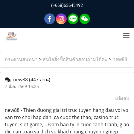
(+668)63645492
กระดานสนทนา
>
สนใจสั่งซื้อสินค้าสอบถามได้ค่ะ
>
new88
new88
(447 อ่าน)
7 มี.ค. 2569 15:25
แจ้งลบ
new88 - Thien đuong giai tri truc tuyen hang đau voi vo
van tro choi hap dan: ca cuoc the thao, casino truc
tuyen, slot game,... Đam bao ty le cuoc canh tranh, giao
dich an toan va dich vu khach hang chuyen nghiep.