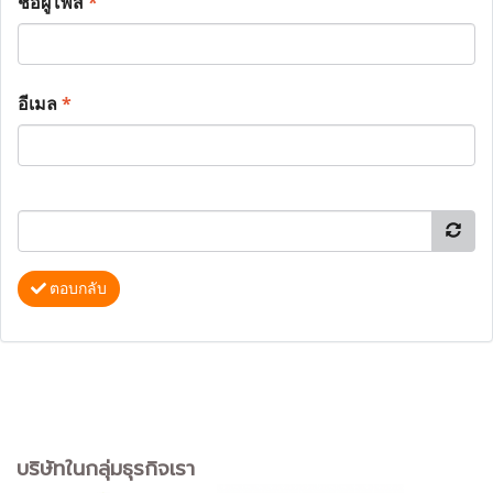
ชื่อผู้โพส
*
อีเมล
*
ตอบกลับ
บริษัทในกลุ่มธุรกิจเรา