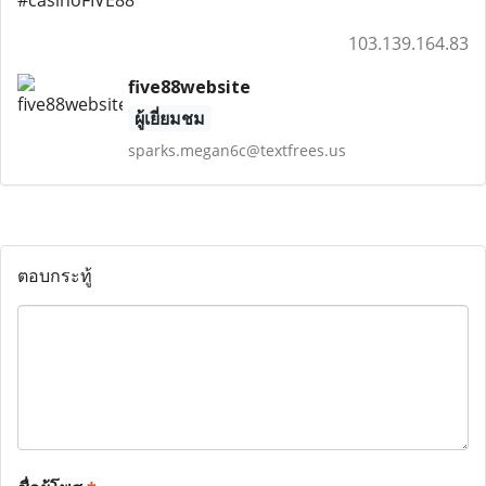
#casinoFIVE88
103.139.164.83
five88website
ผู้เยี่ยมชม
sparks.megan6c@textfrees.us
ตอบกระทู้