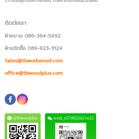
5.ดำเนินธุรกิจอย่างยั่งยืน โดยคำนึงถึงสิ่งแวดล้อม
ติดต่อเรา
ฝ่ายขาย 086-364-5492
ฝ่ายจัดซื้อ 089-923-3124
Sales@tbworkwood.com
office@tbwoodplus.com
@tbwoodplus
wxid_n57t82j2d21w22